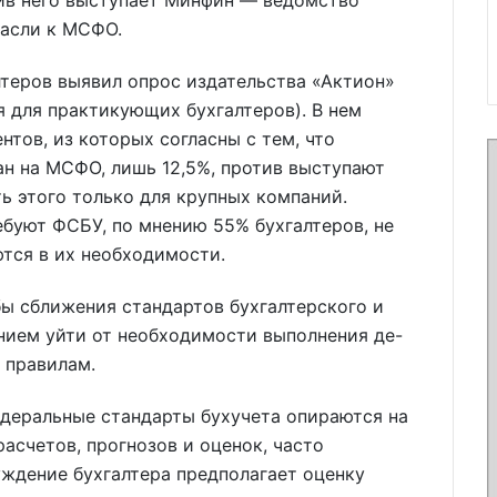
ив него выступает Минфин — ведомство
расли к МСФО.
теров выявил опрос издательства «Актион»
 для практикующих бухгалтеров). В нем
нтов, из которых согласны с тем, что
н на МСФО, лишь 12,5%, против выступают
ь этого только для крупных компаний.
буют ФСБУ, по мнению 55% бухгалтеров, не
тся в их необходимости.
ы сближения стандартов бухгалтерского и
анием уйти от необходимости выполнения де-
 правилам.
едеральные стандарты бухучета опираются на
счетов, прогнозов и оценок, часто
уждение бухгалтера предполагает оценку