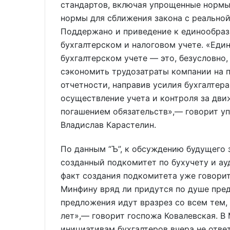
стандартов, включая упрощенные нормы
нормы для сближения закона с реальной
Поддержано и приведение к единообраз
бухгалтерском и налоговом учете. «Еди
бухгалтерском учете — это, безусловно,
сэкономить трудозатраты компании на п
отчетности, направив усилия бухгалтер
осуществление учета и контроля за дви
погашением обязательств»,— говорит у
Владислав Карастелин.
По данным “Ъ”, к обсуждению будущего
созданный подкомитет по бухучету и а
факт создания подкомитета уже говорит
Минфину вряд ли придутся по душе пред
предложения идут вразрез со всем тем,
лет»,— говорит госпожа Ковалевская. В 
инициативам бухгалтеров вчера не отве