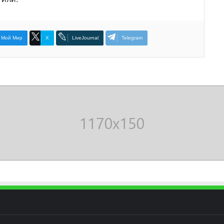
Мой Мир
X
LiveJournal
Telegram