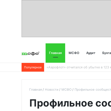
Главная
МСФО
Аудит
Бухг
Популярное
Главная
Новости
МСФО
Профильное сообщест
Профильное со