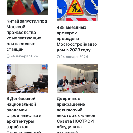
Китай запустил под
Москвой
488 выездных
производство
проверок
комплектующих
проведено
для насосных
Мосгосстройнадзо
станций
ром в 2023 году
24 января 2024
24 января 2024
В Донбасской
Досрочное
национальной
прекращение
академии
полномочий
строительства и
некоторых членов
архитектуры
Совета НОСТРОЙ
заработал
обсудили на
Попечительский
окружной