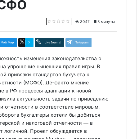
МСФО
3047
3 минуты
Мой Мир
X
LiveJournal
Telegram
можность изменения законодательства о
 на упрощение нынешних правил игры. В
кой привязки стандартов бухучета к
четности (МСФО). Де-факто мнение
е в РФ процессы адаптации к новой
низила актуальность задачи по приведению
 и отчетности в соответствие мировым.
оборота бухгалтеры хотели бы добиться
терской и налоговой отчетности — в
т логичной. Проект обсуждается в