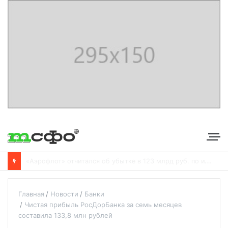
С
бербанк впервые раскрыл доходы от своего небанковского бизнеса
Главная
Новости
Банки
Чистая прибыль РосДорБанка за семь месяцев
составила 133,8 млн рублей